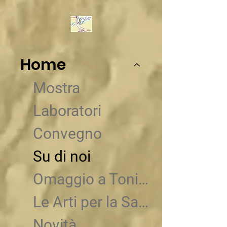
Home
Mostra
Laboratori
Convegno
Su di noi
Omaggio a Tonino Aspergo
Le Arti per la Salute
Novità