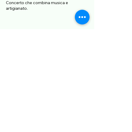
Concerto che combina musica e
artigianato.
Condividi questo evento
339/4936633
info@cdinarrazioni.com
Roma